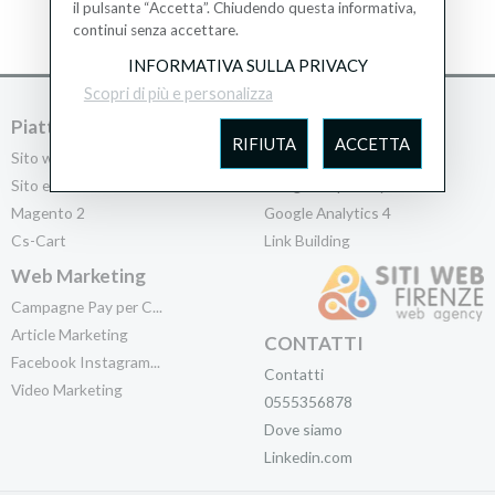
il pulsante “Accetta”. Chiudendo questa informativa,
CONTATTI
continui senza accettare.
INFORMATIVA SULLA PRIVACY
Scopri di più e personalizza
Piattaforme CMS
Motori di Ricerca
RIFIUTA
ACCETTA
Sito web in WordPr...
Indicizzazione SEO
Sito e-Commerce Cu...
Google Maps - MyBu...
Magento 2
Google Analytics 4
Cs-Cart
Link Building
Web Marketing
Campagne Pay per C...
Article Marketing
CONTATTI
Facebook Instagram...
Contatti
Video Marketing
0555356878
Dove siamo
Linkedin.com