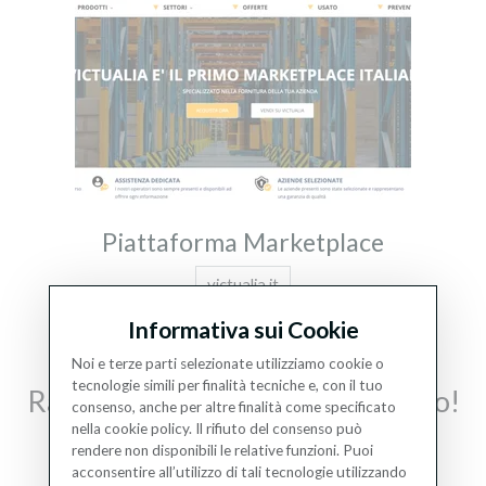
Piattaforma Marketplace
victualia.it
Informativa sui Cookie
Noi e terze parti selezionate utilizziamo cookie o
tecnologie simili per finalità tecniche e, con il tuo
Raccontaci il tuo nuovo progetto!
consenso, anche per altre finalità come specificato
nella cookie policy. Il rifiuto del consenso può
Consulenza gratuita dei nostri esperti
rendere non disponibili le relative funzioni. Puoi
acconsentire all’utilizzo di tali tecnologie utilizzando